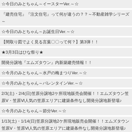
☆今日のみとちゃん～イースターVer.～☆
『建売住宅』『注文住宅』って何が違うの？？～不動産雑学シリーズ
～
☆今日のみとちゃん～お誕生日Ver.～☆
【間取り図でよく見る言葉〇〇って何？】第3弾！！
★3月3日はひな祭り★
開発分譲地『エムズタウン』内新築建売情報！！
☆今月のみとちゃん～水戸の梅まつりVer.～☆
☆今月のみとちゃん～バレンタインVer.～☆
2/3(土)・2/4(日)笠原分譲地2ケ所現地販売会開催！！エムズタウン笠
原Ⅴ・笠原Ⅵ人気の笠原エリアに建築条件なし開発分譲地新登場♪
☆今月のみとちゃん～節分Ver.～☆
1/13(土)・1/14(日)笠原分譲地2ケ所現地販売会開催！！エムズタウン
笠原Ⅴ・笠原Ⅵ人気の笠原エリアに建築条件なし開発分譲地新登場♪