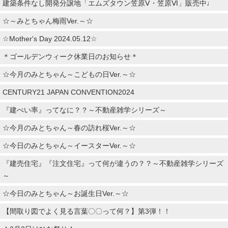
建築条件なし開発分譲地「エムズタウン笠原Ⅴ・笠原Ⅵ」販売中♩
☆～みとちゃん梅雨Ver.～☆
☆Mother's Day 2024.05.12☆
＊ゴールデンウィーク休業日のお知らせ＊
☆今月のみとちゃん～こどもの日Ver.～☆
CENTURY21 JAPAN CONVENTION2024
『建ぺい率』ってなに？？～不動産雑学シリーズ～
☆今月のみとちゃん～春の訪れ桜Ver.～☆
☆今日のみとちゃん～イースターVer.～☆
『建売住宅』『注文住宅』って何が違うの？？～不動産雑学シリーズ
～
☆今日のみとちゃん～お誕生日Ver.～☆
【間取り図でよく見る言葉〇〇って何？】第3弾！！