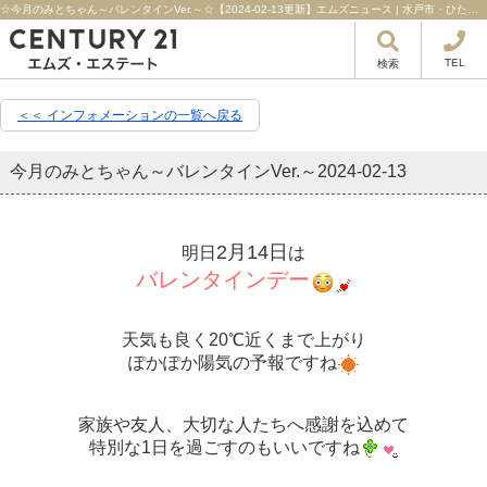
☆今月のみとちゃん～バレンタインVer.～☆【2024-02-13更新】エムズニュース | 水戸市・ひたちなか市・日立市の不動産はセンチュリー21エムズ・エステート！
TEL
検索
＜＜ インフォメーションの一覧へ戻る
今月のみとちゃん～バレンタインVer.～
2024-02-13
2月14日
明日
は
バレンタインデー
天気も良く20℃近くまで上がり
ぽかぽか陽気の予報ですね
家族や友人、大切な人たちへ感謝を込めて
特別な1日を過ごすのもいいですね