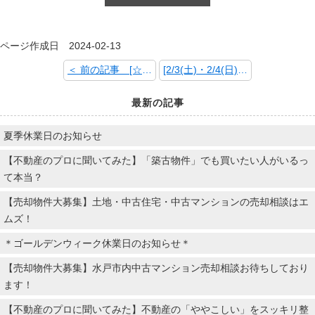
ページ作成日 2024-02-13
＜ 前の記事 [☆今月のみとちゃん～水戸の梅まつりVer.～☆]
[2/3(土)・2/4(日)笠原分譲地2ケ所現地販売会開催！！エムズタウン笠原Ⅴ・笠原Ⅵ人気の笠原エリアに建築条件なし開発分譲地新登場♪] 次の記事 ＞
最新の記事
夏季休業日のお知らせ
【不動産のプロに聞いてみた】「築古物件」でも買いたい人がいるっ
て本当？
【売却物件大募集】土地・中古住宅・中古マンションの売却相談はエ
ムズ！
＊ゴールデンウィーク休業日のお知らせ＊
【売却物件大募集】水戸市内中古マンション売却相談お待ちしており
ます！
【不動産のプロに聞いてみた】不動産の「ややこしい」をスッキリ整