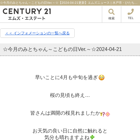
☆今月のみとちゃん～こどもの日Ver.～☆【2024-04-21更新】エムズニュース | 水戸市・ひたちなか市・日立市の不動産はセンチュリー21エムズ・エステート！
TEL
検索
＜＜ インフォメーションの一覧へ戻る
☆今月のみとちゃん～こどもの日Ver.～☆
2024-04-21
早いことに4月も中旬を過ぎ
桜の見頃も終え…
皆さんは満開の桜見れましたか
お天気の良い日に自然に触れると
気分も晴れますよね