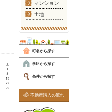
マンション
土地
町名から探す
学区から探す
土
1
8
条件から探す
15
22
29
不動産購入の流れ