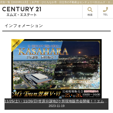
月別一覧【2023年11月】 | 水戸市・ひたちなか市・日立市の不動産はセンチュリー21エムズ・エステート！
TEL
検索
インフォメーション
11/25(土)・11/26(日)笠原分譲地2ケ所現地販売会開催！！エムズタウン笠原Ⅴ・笠原Ⅵ人気の笠原エリアに建築条件なし開発分譲地新登場♪
2023-11-19