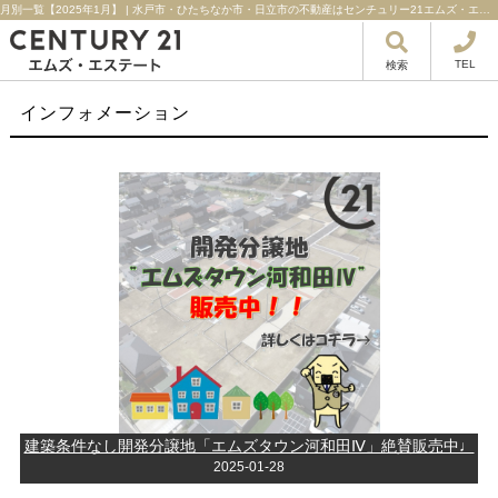
月別一覧【2025年1月】 | 水戸市・ひたちなか市・日立市の不動産はセンチュリー21エムズ・エステート！
TEL
検索
インフォメーション
建築条件なし開発分譲地「エムズタウン河和田Ⅳ」絶賛販売中♩
2025-01-28