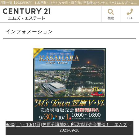
月別一覧【2023年9月】 | 水戸市・ひたちなか市・日立市の不動産はセンチュリー21エムズ・エステート！
TEL
検索
インフォメーション
9/30(土)・10/1(日)笠原分譲地2ケ所現地販売会開催！！エムズタウン笠原Ⅴ・笠原Ⅵ人気の笠原エリアに建築条件なし開発分譲地新登場♪
2023-09-26