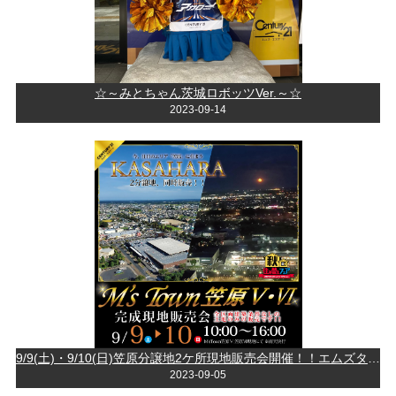
☆～みとちゃん茨城ロボッツVer.～☆
2023-09-14
9/9(土)・9/10(日)笠原分譲地2ケ所現地販売会開催！！エムズタウン笠原Ⅴ・笠原Ⅵ人気の笠原エリアに建築条件なし開発分譲地新登場♪
2023-09-05