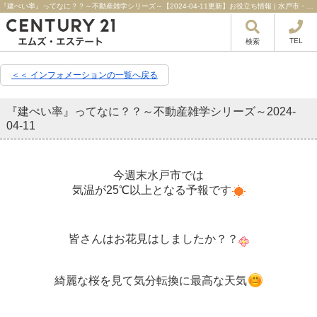
『建ぺい率』ってなに？？～不動産雑学シリーズ～【2024-04-11更新】お役立ち情報 | 水戸市・ひたちなか市・日立市の不動産はセンチュリー21エムズ・エステート！
TEL
検索
＜＜ インフォメーションの一覧へ戻る
『建ぺい率』ってなに？？～不動産雑学シリーズ～
2024-
04-11
今週末水戸市では
気温が25℃以上となる予報です
皆さんはお花見はしましたか？？
綺麗な桜を見て気分転換に最高な天気