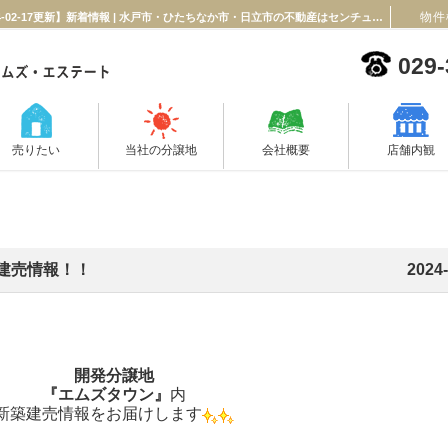
物件
開発分譲地『エムズタウン』内新築建売情報！！【2024-02-17更新】新着情報 | 水戸市・ひたちなか市・日立市の不動産はセンチュリー21エムズ・エステート！
029-
売りたい
当社の分譲地
会社概要
店舗内観
建売情報！！
2024-
開発分譲地
『エムズタウン』
内
新築建売情報をお届けします