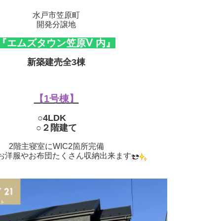
水戸市笠原町
開発分譲地
『エムズタウン笠原Ⅴ 内』
新築建売全3棟
【1号棟】
○4LDK
○２階建て
2階主寝室にWIC2箇所完備
お洋服やお布団たくさん収納出来ます