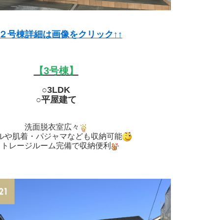
↑２号棟詳細は画像をクリック↑↑
【3号棟】
○3LDK
○平屋建て
洗面脱衣室広々
ルや肌着・パジャマなども収納可能
ストレージルーム完備で収納便利