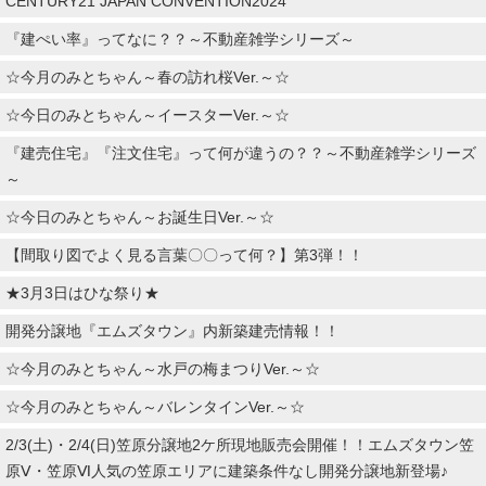
CENTURY21 JAPAN CONVENTION2024
『建ぺい率』ってなに？？～不動産雑学シリーズ～
☆今月のみとちゃん～春の訪れ桜Ver.～☆
☆今日のみとちゃん～イースターVer.～☆
『建売住宅』『注文住宅』って何が違うの？？～不動産雑学シリーズ
～
☆今日のみとちゃん～お誕生日Ver.～☆
【間取り図でよく見る言葉〇〇って何？】第3弾！！
★3月3日はひな祭り★
開発分譲地『エムズタウン』内新築建売情報！！
☆今月のみとちゃん～水戸の梅まつりVer.～☆
☆今月のみとちゃん～バレンタインVer.～☆
2/3(土)・2/4(日)笠原分譲地2ケ所現地販売会開催！！エムズタウン笠
原Ⅴ・笠原Ⅵ人気の笠原エリアに建築条件なし開発分譲地新登場♪