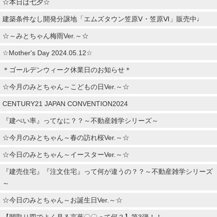
☆本日は七夕☆
建築条件なし開発分譲地「エムズタウン笠原Ⅴ・笠原Ⅵ」販売中♩
☆～みとちゃん梅雨Ver.～☆
☆Mother's Day 2024.05.12☆
＊ゴールデンウィーク休業日のお知らせ＊
☆今月のみとちゃん～こどもの日Ver.～☆
CENTURY21 JAPAN CONVENTION2024
『建ぺい率』ってなに？？～不動産雑学シリーズ～
☆今月のみとちゃん～春の訪れ桜Ver.～☆
☆今日のみとちゃん～イースターVer.～☆
『建売住宅』『注文住宅』って何が違うの？？～不動産雑学シリーズ
～
☆今日のみとちゃん～お誕生日Ver.～☆
【間取り図でよく見る言葉〇〇って何？】第3弾！！