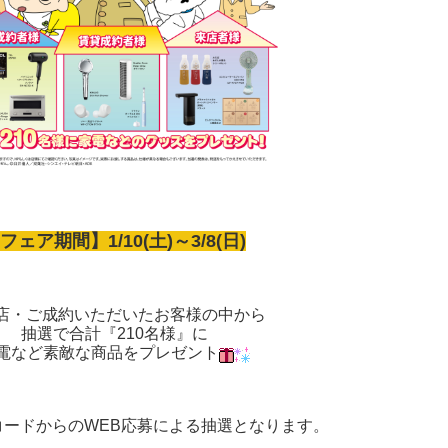
フェア期間】1/10(土)～3/8(日)
店・ご成約いただいたお客様の中から
抽選で合計『210名様』に
電など素敵な商品をプレゼント
コードからのWEB応募による抽選となります。