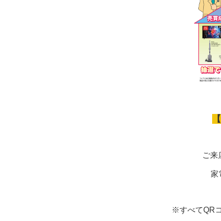
【
ご来
家
※すべてQR