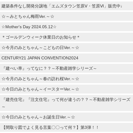
建築条件なし開発分譲地「エムズタウン笠原Ⅴ・笠原Ⅵ」販売中♩
☆～みとちゃん梅雨Ver.～☆
☆Mother's Day 2024.05.12☆
＊ゴールデンウィーク休業日のお知らせ＊
☆今月のみとちゃん～こどもの日Ver.～☆
CENTURY21 JAPAN CONVENTION2024
『建ぺい率』ってなに？？～不動産雑学シリーズ～
☆今月のみとちゃん～春の訪れ桜Ver.～☆
☆今日のみとちゃん～イースターVer.～☆
『建売住宅』『注文住宅』って何が違うの？？～不動産雑学シリーズ
～
☆今日のみとちゃん～お誕生日Ver.～☆
【間取り図でよく見る言葉〇〇って何？】第3弾！！