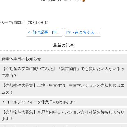
ページ作成日 2023-09-14
＜ 前の記事 [9/30(土)・10/1(日)笠原分譲地2ケ所現地販売会開催！！エムズタウン笠原Ⅴ・笠原Ⅵ人気の笠原エリアに建築条件なし開発分譲地新登場♪]
[☆～みとちゃん茨城ロボッツVer.～☆] 次の記事 ＞
最新の記事
夏季休業日のお知らせ
【不動産のプロに聞いてみた】「築古物件」でも買いたい人がいるっ
て本当？
【売却物件大募集】土地・中古住宅・中古マンションの売却相談はエ
ムズ！
＊ゴールデンウィーク休業日のお知らせ＊
【売却物件大募集】水戸市内中古マンション売却相談お待ちしており
ます！