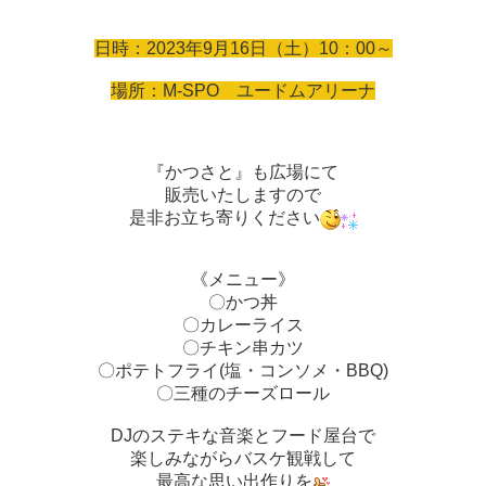
日時：2023年9月16日（土）10：00～
場所：M-SPO ユードムアリーナ
『かつさと』も広場にて
販売いたしますので
是非お立ち寄りください
《メニュー》
〇かつ丼
〇カレーライス
〇チキン串カツ
〇ポテトフライ(塩・コンソメ・BBQ)
〇三種のチーズロール
DJのステキな音楽とフード屋台で
楽しみながらバスケ観戦して
最高な思い出作りを