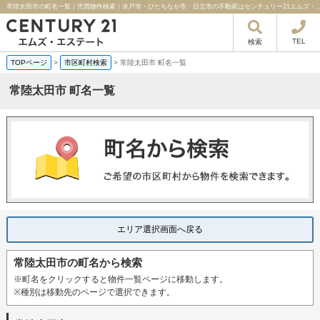
常陸太田市の町名一覧｜売買物件検索｜水戸市・ひたちなか市・日立市の不動産
TEL
検索
TOPページ
>
市区町村検索
>
常陸太田市 町名一覧
常陸太田市 町名一覧
エリア選択画面へ戻る
常陸太田市の町名から検索
※町名をクリックすると物件一覧ページに移動します。
※種別は移動先のページで選択できます。