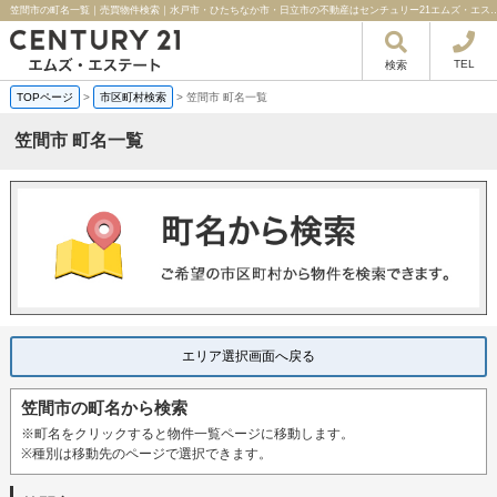
笠間市の町名一覧｜売買物件検索｜水戸市・ひたちなか市・日立市の不動産は
TEL
検索
TOPページ
>
市区町村検索
>
笠間市 町名一覧
笠間市 町名一覧
エリア選択画面へ戻る
笠間市の町名から検索
※町名をクリックすると物件一覧ページに移動します。
※種別は移動先のページで選択できます。