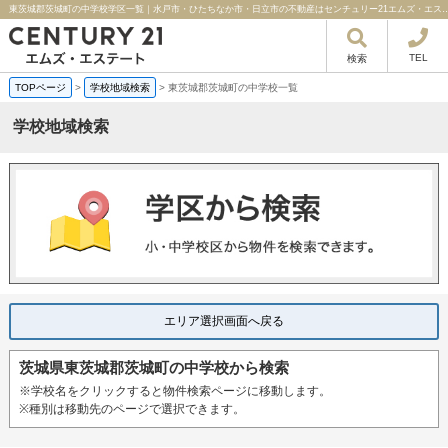
東茨城郡茨城町の中学校学区一覧｜水戸市・ひたちなか市・日立市の不動産はセ
TEL
検索
TOPページ
>
学校地域検索
>
東茨城郡茨城町の中学校一覧
学校地域検索
エリア選択画面へ戻る
茨城県東茨城郡茨城町の中学校から検索
※学校名をクリックすると物件検索ページに移動します。
※種別は移動先のページで選択できます。