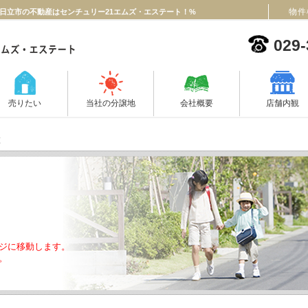
物件
日立市の不動産はセンチュリー21エムズ・エステート！%
029-
売りたい
当社の分譲地
会社概要
店舗内観
覧
ジに移動します。
。