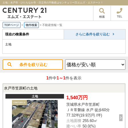
土地｜水戸市・ひたちなか市・日立市の不動産はセンチュリー21エムズ・エステート！
TEL
検索
TOPページ
>
物件検索
>
不動産情報一覧
現在の検索条件
さらに条件を絞り込む
土地
条件を絞り込む
1
1～1
件中
件を表示
水戸市笠原町の土地
土地
1,540万円
茨城県水戸市笠原町
ＪＲ常磐線 水戸 徒歩60分
77.32坪(19.9万円 /坪)
土地面積
255.60㎡
建ぺい率
50.0(%)