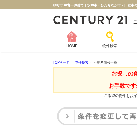
那珂市 中古一戸建て｜水戸市・ひたちなか市・日立市
HOME
物件検索
TOPページ
>
物件検索
>
不動産情報一覧
お探しの
お手数です
ご希望の物件をお探