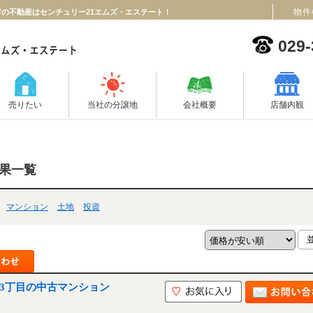
物件
市の不動産はセンチュリー21エムズ・エステート！
029-
売りたい
当社の分譲地
会社概要
店舗内観
結果一覧
マンション
土地
投資
｜ 水戸市南町3丁目の中古マンション