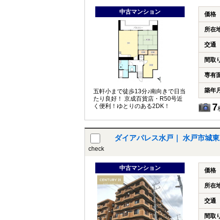
中古マンション
価格
所在
交通
間取
専有
築年
五軒小まで徒歩13分♪南向きで日当
たり良好！ 京成百貨店・R50号近
7
く便利！ゆとりのある2DK！
ダイアパレス水戸
check
中古マンション
価格
所在
交通
間取