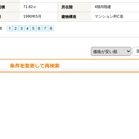
71.82㎡
4階/6階建
面積
所在階
1990年5月
マンション/RC造
月
建物構造
枚