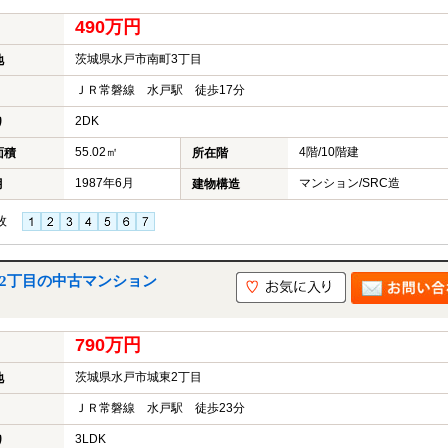
490万円
茨城県水戸市南町3丁目
地
ＪＲ常磐線 水戸駅 徒歩17分
2DK
り
55.02㎡
4階/10階建
面積
所在階
1987年6月
マンション/SRC造
月
建物構造
枚
｜ 水戸市城東2丁目の中古マンション
790万円
茨城県水戸市城東2丁目
地
ＪＲ常磐線 水戸駅 徒歩23分
3LDK
り