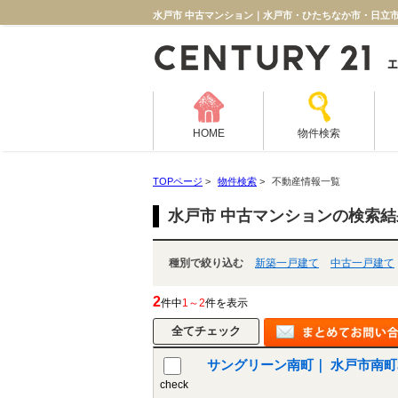
水戸市 中古マンション｜水戸市・ひたちなか市・日立
HOME
物件検索
TOPページ
>
物件検索
>
不動産情報一覧
水戸市 中古マンションの検索
種別で絞り込む
新築一戸建て
中古一戸建て
2
件中
1～2
件を表示
サングリーン南町
check