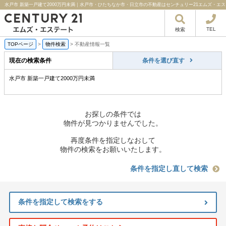
水戸市 新築
TEL
検索
TOPページ
>
物件検索
>
不動産情報一覧
現在の検索条件
条件を選び直す
水戸市 新築一戸建て2000万円未満
お探しの条件では
物件が見つかりませんでした。
再度条件を指定しなおして
物件の検索をお願いいたします。
条件を指定し直して検索
条件を指定して検索をする