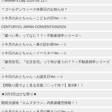
☆Mother's Day 2024.05.12☆
＊ゴールデンウィーク休業日のお知らせ＊
☆今月のみとちゃん～こどもの日Ver.～☆
CENTURY21 JAPAN CONVENTION2024
『建ぺい率』ってなに？？～不動産雑学シリーズ～
☆今月のみとちゃん～春の訪れ桜Ver.～☆
☆今日のみとちゃん～イースターVer.～☆
『建売住宅』『注文住宅』って何が違うの？？～不動産雑学シリーズ
～
☆今日のみとちゃん～お誕生日Ver.～☆
【間取り図でよく見る言葉〇〇って何？】第3弾！！
★3月3日はひな祭り★
開発分譲地『エムズタウン』内新築建売情報！！
☆今月のみとちゃん～水戸の梅まつりVer.～☆