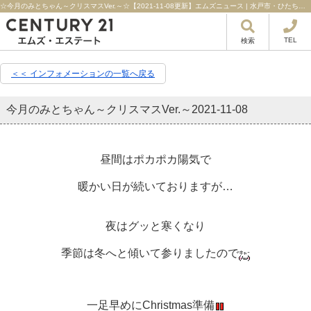
☆今月のみとちゃん～クリスマスVer.～☆【2021-11-08更新】エムズニュース | 水戸市・ひたちなか市・日立市の不動産はセンチュリー21エムズ・エステート！
TEL
検索
＜＜ インフォメーションの一覧へ戻る
今月のみとちゃん～クリスマスVer.～
2021-11-08
昼間はポカポカ陽気で
暖かい日が続いておりますが…
夜はグッと寒くなり
季節は冬へと傾いて参りましたので
一足早めにChristmas準備